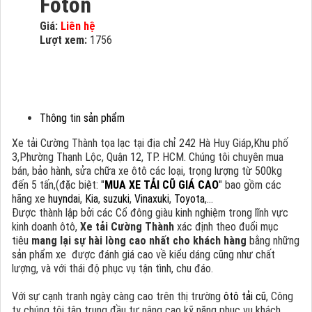
Foton
Giá:
Liên hệ
Lượt xem:
1756
Thông tin sản phẩm
Xe tải Cường Thành tọa lạc tại địa chỉ 242 Hà Huy Giáp,Khu phố
3,Phường Thạnh Lộc, Quận 12, TP. HCM. Chúng tôi chuyên mua
bán, bảo hành, sửa chữa xe ôtô các loại, trọng lượng từ 500kg
đến 5 tấn,(đặc biệt: "
MUA XE TẢI CŨ GIÁ CAO
" bao gồm các
hãng xe
huyndai
,
Kia
,
suzuki
,
Vinaxuki
,
Toyota
,...
Được thành lập bởi các Cổ đông giàu kinh nghiệm trong lĩnh vực
kinh doanh ôtô,
Xe tải Cường Thành
xác định theo đuổi mục
tiêu
mang lại sự hài lòng cao nhất cho khách hàng
bằng những
sản phẩm xe được đánh giá cao về kiểu dáng cũng như chất
lượng, và với thái độ phục vụ tận tình, chu đáo.
Với sự cạnh tranh ngày càng cao trên thị trường
ôtô tải cũ
, Công
ty chúng tôi tập trung đầu tư nâng cao kỹ năng phục vụ khách