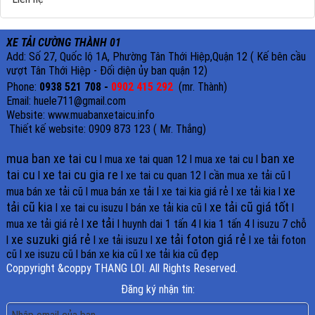
XE TẢI CƯỜNG THÀNH 01
Add: Số 27, Quốc lộ 1A, Phường Tân Thới Hiệp,Quận 12 ( Kế bên cầu
vượt Tân Thới Hiệp - Đối diện ủy ban quận 12)
Phone:
0938 521 708 -
0902 415 292
(mr. Thành)
Email: huele711@gmail.com
Website: www.muabanxetaicu.info
Thiết kế website: 0909 873 123 ( Mr. Thắng)
mua ban xe tai cu
ban xe
l
mua xe tai quan 12
l
mua xe tai cu
l
tai cu
xe tai cu gia re
l
l
xe tai cu quan 12
l
cần mua xe tải cũ
l
xe
mua bán xe tải cũ
l
mua bán xe tải
l
xe tai kia giá rẻ
l
xe tải kia
l
tải cũ kia
xe tải cũ giá tốt
l
xe tai cu isuzu
l
bán xe tải kia cũ
l
l
xe tải
mua xe tải giá rẻ
l
l
huynh dai 1 tấn 4
l
kia 1 tấn 4
l
isuzu 7 chỗ
xe suzuki giá rẻ
xe tải foton giá rẻ
l
l
xe tải isuzu
l
l
xe tải foton
cũ
l
xe isuzu cũ
l
bán xe kia cũ
l
xe tải kia cũ đẹp
Coppyright &coppy THANG LOI. All Rights Reserved.
Đăng ký nhận tin: