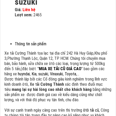
suzuki
Giá:
Liên hệ
Lượt xem:
2465
Thông tin sản phẩm
Xe tải Cường Thành tọa lạc tại địa chỉ 242 Hà Huy Giáp,Khu phố
3,Phường Thạnh Lộc, Quận 12, TP. HCM. Chúng tôi chuyên mua
bán, bảo hành, sửa chữa xe ôtô các loại, trọng lượng từ 500kg
đến 5 tấn,(đặc biệt: "
MUA XE TẢI CŨ GIÁ CAO
" bao gồm các
hãng xe
huyndai
,
Kia
,
suzuki
,
Vinaxuki
,
Toyota
,...
Được thành lập bởi các Cổ đông giàu kinh nghiệm trong lĩnh vực
kinh doanh ôtô,
Xe tải
Cường Thành
xác định theo đuổi mục
tiêu
mang lại sự hài lòng cao nhất cho khách hàng
bằng những
sản phẩm xe được đánh giá cao về kiểu dáng cũng như chất
lượng, và với thái độ phục vụ tận tình, chu đáo.
Với sự cạnh tranh ngày càng cao trên thị trường
ôtô tải cũ
, Công
ty chúng tôi tập trung đầu tư nâng cao kỹ năng phục vụ khách