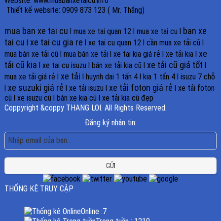
Website: www.muabanxetaicu.info
Thiết kế website: 0909 873 123 ( Mr. Thắng)
mua ban xe tai cu
ban xe
l
mua xe tai quan 12
l
mua xe tai cu
l
tai cu
xe tai cu gia re
l
l
xe tai cu quan 12
l
cần mua xe tải cũ
l
xe
mua bán xe tải cũ
l
mua bán xe tải
l
xe tai kia giá rẻ
l
xe tải kia
l
tải cũ kia
xe tải cũ giá tốt
l
xe tai cu isuzu
l
bán xe tải kia cũ
l
l
xe tải
mua xe tải giá rẻ
l
l
huynh dai 1 tấn 4
l
kia 1 tấn 4
l
isuzu 7 chỗ
xe suzuki giá rẻ
xe tải foton giá rẻ
l
l
xe tải isuzu
l
l
xe tải foton
cũ
l
xe isuzu cũ
l
bán xe kia cũ
l
xe tải kia cũ đẹp
Coppyright &coppy THANG LOI. All Rights Reserved.
Đăng ký nhận tin:
GỬI
THỐNG KÊ TRUY CẬP
Online :
7