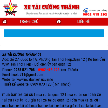
TRANG CHỦ
LIÊN HỆ
XE TẢI CƯỜNG THÀNH 01
Add: Số 27, Quốc lộ 1A, Phường Tân Thới Hiệp,Quận 12 ( Kế bên cầu
vượt Tân Thới Hiệp - Đối diện ủy ban quận 12)
Phone:
0938 521 708 -
0902 415 292
(mr. Thành)
Email: huele711@gmail.com
Website: www.muabanxetaicu.info
Thiết kế website: 0909 873 123 ( Mr. Thắng)
mua ban xe tai cu
ban xe
l
mua xe tai quan 12
l
mua xe tai cu
l
tai cu
xe tai cu gia re
l
l
xe tai cu quan 12
l
cần mua xe tải cũ
l
xe
mua bán xe tải cũ
l
mua bán xe tải
l
xe tai kia giá rẻ
l
xe tải kia
l