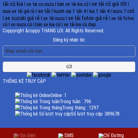
tải cũ kia
xe tải cũ giá tốt
l
xe tai cu isuzu
l
bán xe tải kia cũ
l
l
xe tải
mua xe tải giá rẻ
l
l
huynh dai 1 tấn 4
l
kia 1 tấn 4
l
isuzu 7 chỗ
xe suzuki giá rẻ
xe tải foton giá rẻ
l
l
xe tải isuzu
l
l
xe tải foton
cũ
l
xe isuzu cũ
l
bán xe kia cũ
l
xe tải kia cũ đẹp
Coppyright &coppy THANG LOI. All Rights Reserved.
Đăng ký nhận tin:
GỬI
THỐNG KÊ TRUY CẬP
Online :
1
Trong tuần :
796
Trong tháng :
1297
Số lượt truy cập :
389678
Gọi điện
SMS
Chỉ Đường